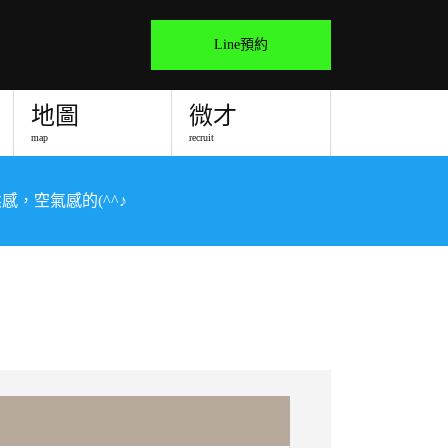
Line預約
地圖
微才
map
recruit
柔感，空氣感的(^^♪