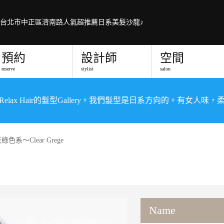
台北市中正區濟南路人氣超推薦日系美髮沙龍♪
預約
設計師
空間
reserve
stylist
salon
elax Hair的髮型Gallery。我們髮型是日系方向的。有女人味，
色系～Clear Grege
Name