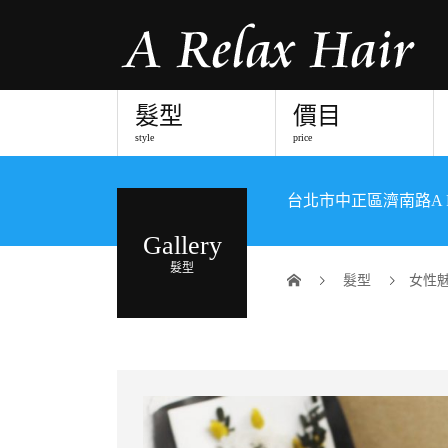
髮型
價目
style
price
台北市中正區濟南路A R
Gallery
髮型
髮型
女性魅