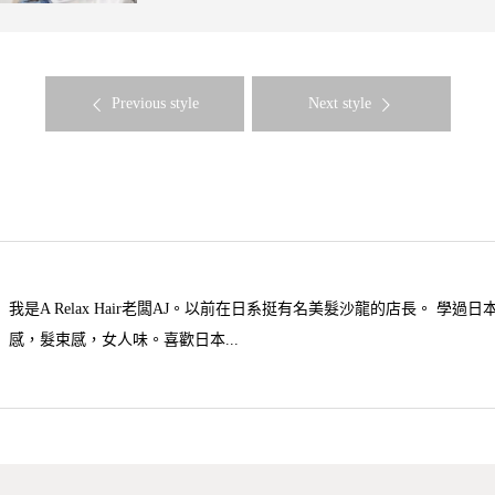
Previous style
Next style
我是A Relax Hair老闆AJ。以前在日系挺有名美髮沙龍的店長。 
感，髮束感，女人味。喜歡日本...