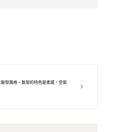
學過日本髮型風格。髮型的特色是柔感，空氣