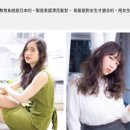
育系統是日本的。製造柔感漂亮髮型。 長髮是對女生才適合的，用女生權利吧