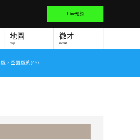
Line預約
地圖
微才
map
recruit
柔感，空氣感的(^^♪