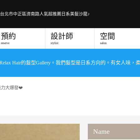
台北市中正區濟南路人氣超推薦日系美髮沙龍♪
預約
設計師
空間
reserve
stylist
salon
elax Hair的髮型Gallery。我們髮型是日系方向的。有女人味，
力大爆發❤️
Name