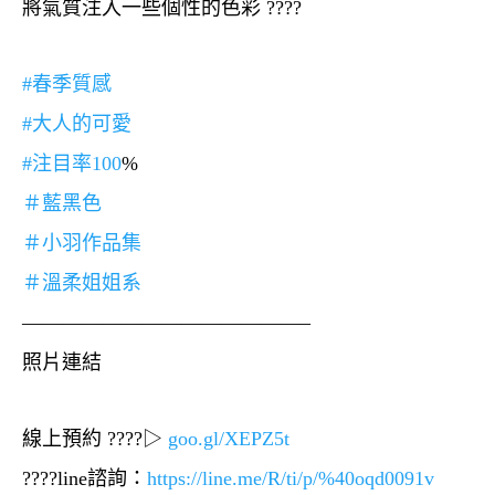
將氣質注入一些個性的色彩
????
#
春季質感
#
大人的可愛
#
注目率100
%
＃
藍黑色
＃
小羽作品集
＃
溫柔姐姐系
——————————————–
照片連結
線上預約
????
▷
goo.gl/XEPZ5t
????
line諮詢：
https://line.me/R/ti/p/%40oqd0091v